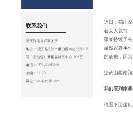
近日，鹤山家
联系我们
着女人就打，
家暴持续了有
浙江腾远律师事务所
虽然家暴事件
地址：浙江省杭州市萧山区市心北路108
的证据，因为
号（雷迪森）新世界财富中心1006室
电话：0571-82893568
据鹤山检察消
邮编：
311200
网址：www.zjtyls.com
我们看到家暴
请看下面这则