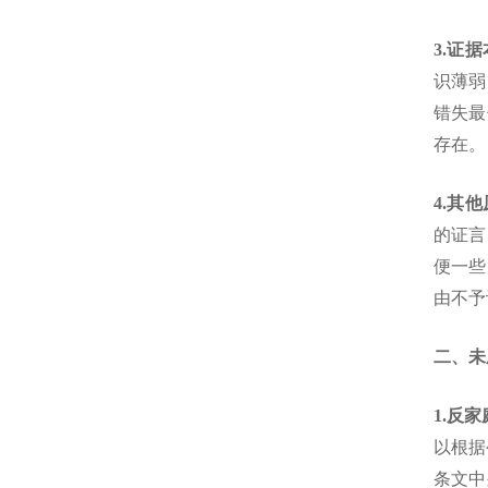
3.证
识薄弱
错失最
存在。
4.其
的证言
便一些
由不予
二、未
1.反
以根据
条文中