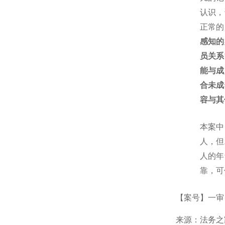
认识，
正常的
感知的
员关系
能与成
合未成
容与其
本案中
人，但
人的年
靠，可
【案号】一审
来源：法务之