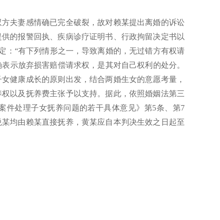
双方夫妻感情确已完全破裂，故对赖某提出离婚的诉讼
提供的报警回执、疾病诊疗证明书、行政拘留决定书以
规定：“有下列情形之一，导致离婚的，无过错方有权请
明确表示放弃损害赔偿请求权，是其对自己权利的处分。
子女健康成长的原则出发，结合两婚生女的意愿考量，
养权以及抚养费主张予以支持。据此，依照婚姻法第三
案件处理子女抚养问题的若干具体意见》第5条、第7
悦某均由赖某直接抚养，黄某应自本判决生效之日起至