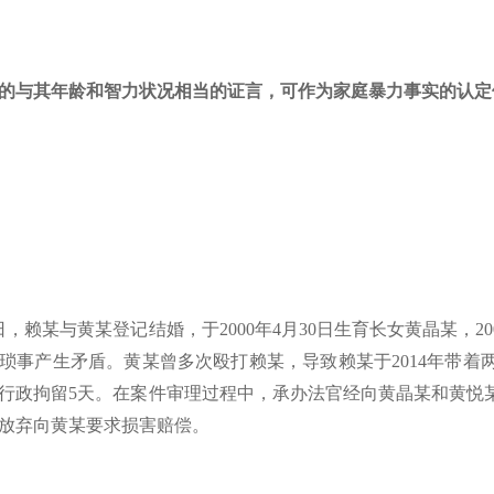
的与其年龄和智力状况相当的证言，可作为家庭暴力事实的认定
23日，赖某与黄某登记结婚，于2000年4月30日生育长女黄晶某，
琐事产生矛盾。黄某曾多次殴打赖某，导致赖某于2014年带着两
行政拘留5天。在案件审理过程中，承办法官经向黄晶某和黄悦
放弃向黄某要求损害赔偿。