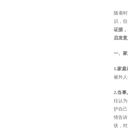
随着时
识，但
证据，
启发意
一、家
1.家
被外人
2.当
往认为
护自己
情告诉
状，对