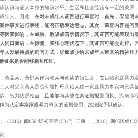
该认识与证人本身的知识水平、生活和社会经验有一定的关系
成年人。因此，
在对未成年人证言进行审查时，首先，应查明
案件事实进行表述，能否正确表达意志。其次，审查内容是否
等因素影响，在威胁、教唆或暗示情况下，其证言可能表现出
人同日而语，在惊慌、紧张心理状态下，其证言可能会走样。
年人发展特点的询问方式，尽量减少给未成年人带来的精神压
他证据是否能够相互印证。
，黄晶某、黄悦某作为赖某与黄某的婚生女，在目睹家庭暴力
二人对父亲黄某是否有殴打母亲赖某这一家庭暴力事实均已具
龄、智力状况相当，且能够与其他在案证据报警回执、疾病诊
作为认定本案家庭暴力事实的证据使用，故法院予以确认。
：（
2016）闽0504民初字第1531号 二审：（2016）闽05民终622
家