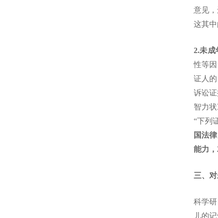
意见，
这其中
2.未
性等因
证人的
诉讼证
智力状
“下列
国法律
能力，
三、对
科学研
儿的记