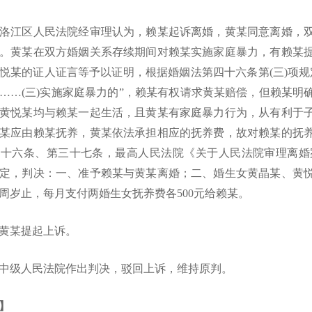
洛江区人民法院经审理认为，赖某起诉离婚，黄某同意离婚，
。黄某在双方婚姻关系存续期间对赖某实施家庭暴力，有赖某
悦某的证人证言等予以证明，根据婚姻法第四十六条第
(三)项
……(三)实施家庭暴力的”，赖某有权请求黄某赔偿，但赖某
黄悦某均与赖某一起生活，且黄某有家庭暴力行为，从有利于
某应由赖某抚养，黄某依法承担相应的抚养费，故对赖某的抚
十六条、第三十七条，最高人民法院《关于人民法院审理离婚
规定，判决：一、准予赖某与黄某离婚；二、婚生女黄晶某、黄
8周岁止，每月支付两婚生女抚养费各500元给赖某。
黄某提起上诉。
市中级人民法院作出判决，驳回上诉，维持原判。
】