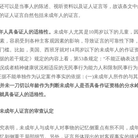
还可以是当事人的陈述、视听资料以及证人证言等，故该条文中的“
的证人证言自然包括未成年人的证言。
成年人具备证人的适格性。
未成年人尤其是
10周岁以下的儿童，
素，容易受到各种主客观因素的影响，导致证言的可靠性下降
门槛。比如，美国、西班牙就对14周岁以下的未成年人的作证
据的若干规定》规定的内容上看，第53条规定：“不能正确表
况或者精神健康状况相适应的无民事行为能力人和限制民事行为能力
证据不能单独作为认定案件事实的依据：(一)未成年人所作的与
并未一刀切以年龄作为判断未成年人是否具备作证资格的分水
就具备证人的适格性。
未成年人证言的审查认定
究表明，未成年人与成年人对事物的记忆侧重点有所不同，成
忆则侧重于局部细节。另外，证言所体现出的对客观事实的描